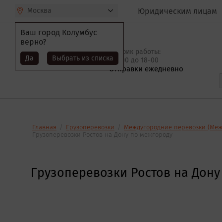
Москва
Юридическим лицам
Ваш город
Колумбус
верно?
График работы:
Да
Выбрать из списка
c 9-00 до 18-00
Отправки ежедневно
Главная
/
Грузоперевозки
/
Междугородние перевозки (Меж
Грузоперевозки Ростов на Дону по межгороду
Грузоперевозки Ростов на Дону