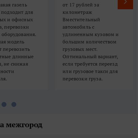
менно такая газель
​​​​​​​от 17 рублей за
 подходит для
километраж
ых и офисных
​​​​​​​​​​​Вместительный
в, перевозки
автомобиль с
и оборудования.
удлиненным кузовом и
ая модель
большим количеством
т перевозить
грузовых мест.
тные длинные
Оптимальный вариант,
, не снижая
если требуется переезд
ности
или грузовое такси для
ля.
перевозки груза.
на межгород