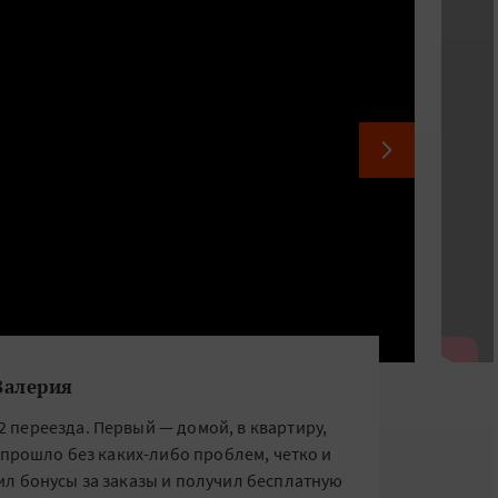
Валерия
2 переезда. Первый — домой, в квартиру,
 прошло без каких-либо проблем, четко и
чил бонусы за заказы и получил бесплатную