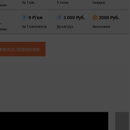
За 1 км.
5 тонн
Скидка
яние
9 Р/км
3 000 Руб.
2000 Руб.
.
За 1 километр
Дозагруз
Экономия
ние.
оимость перевозки