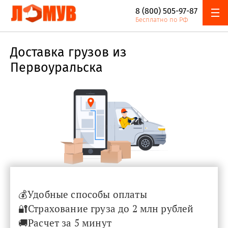
8 (800) 505-97-87
Онлайн
Адреса
Бесплатно по РФ
Наш автопарк
Акции и скидки
калькулятор
компании
Доставка грузов из
Первоуральска
​​​​​​💰Удобные способы оплаты
🔐Страхование груза до 2 млн рублей
🚚Расчет за 5 минут