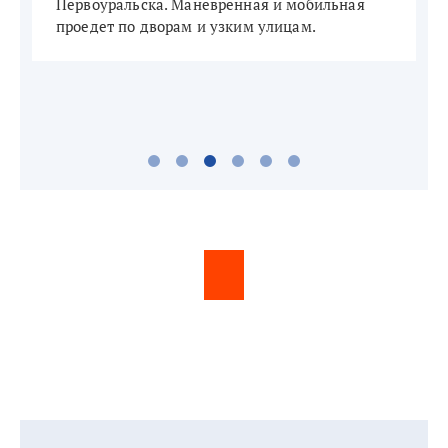
Первоуральска. Маневренная и мобильная
П
проедет по дворам и узким улицам.
о
м