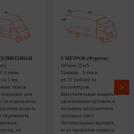
 УДЛИНЕННАЯ
5 МЕТРОВ (Фургон)
8м3
Объем 22м3
1.5 тонн
Тоннаж - 3 тонн
 за 1 км.
​​​​​​​от 17 рублей за
менно такая газель
километраж
 подходит для
​​​​​​​​​​​Вместительная машина с
и холодильника
удлиненным кузовом и
линенная модель
большим количеством
т перевозить
грузовых мест.
ритные,
Оптимальный вариант,
грузы, не
если требуется переезд