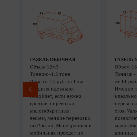
ГАЗЕЛЬ ОБЫЧНАЯ
ГАЗЕЛЬ
АЯ)
Объем 12м3
Объем 1
Тоннаж -1.2 тонн
Тоннаж - 
Цена ​​​​​​​от 12 руб. за 1 км
от 14 руб.
Машина и​​​​​​деально
​​​​​​​​​​​​​​И
подойдет, если нужна
идеально
срочная перевозка
перевозк
тли
малогабаритных
стоя. Уд
вещей,
мелкие перевозки
позволяе
по России. Маневренная и
малогаба
мобильная проедет по
длинные 