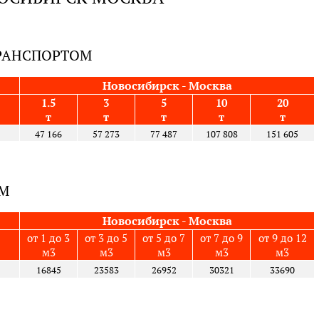
ТРАНСПОРТОМ
Новосибирск - Москва
1.5
3
5
10
20
т
т
т
т
т
47 166
57 273
77 487
107 808
151 605
ОМ
Новосибирск - Москва
от 1 до 3
от 3 до 5
от 5 до 7
от 7 до 9
от 9 до 12
м3
м3
м3
м3
м3
16845
23583
26952
30321
33690