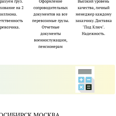
рахуем груз.
Оформление
Высокий уровень
хование на 2
сопроводительных
качества, личный
миллиона.
документов на все
менеджер каждому
етственность
перевозимые грузы.
заказчику. Доставка
ревозчика.
Отчетные
"Под Ключ".
документы
Надежность.
военнослужащим,
пенсионерам
ВОСИБИРСК МОСКВА