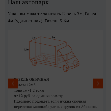
Наш автопарк
У нас вы можете заказать Газель 3м, Газель
4м (удлиненная), Газель 5-6м
ГАЗЕЛЬ ОБЫЧНАЯ
Объем 12м3
Тоннаж -1.2 тонн
Т
​​​​​​​от 12 руб. за один километр
​
​​​​​​​Идеально подойдет, если нужна срочная
​
и 
перевозка малогабаритных грузов из Абакана.
к