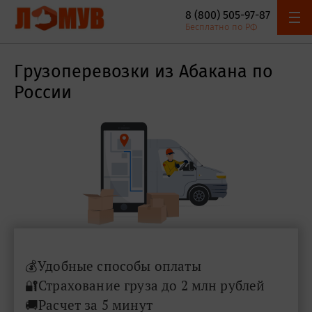
8 (800) 505-97-87
Онлайн
Адреса
Бесплатно по РФ
Наш автопарк
Акции и скидки
калькулятор
компании
Грузоперевозки из Абакана по
России
​​​​​​💰Удобные способы оплаты
🔐Страхование груза до 2 млн рублей
🚚Расчет за 5 минут