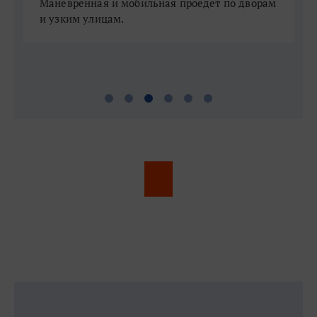
Маневренная и мобильная проедет по дворам
А
и узким улицам.
п
п