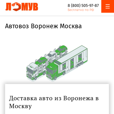
8 (800) 505-97-87
Онлайн
Адреса
Бесплатно по РФ
Наш автопарк
Акции и скидки
калькулятор
компании
Автовоз Воронеж Москва
Доставка авто из Воронежа в
Москву